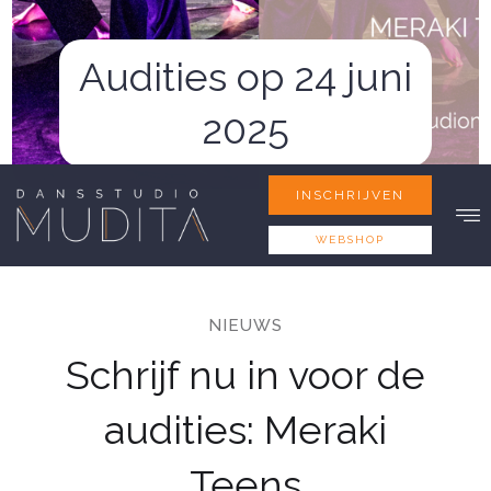
Audities op 24 juni
2025
INSCHRIJVEN
INSCHRIJVEN
INSCHRIJVEN
WEBSHOP
WEBSHOP
WEBSHOP
NIEUWS
Schrijf nu in voor de
audities: Meraki
Teens